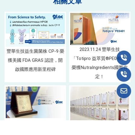
2023.11.24 豐華生技
豐華生技益生菌菌株 CP-9 榮
「Totipro 益萃質®PE0401」
獲美國 FDA GRAS 認證，開
榮獲NutraIngredients國際肯
啟國際應用新里程碑
定！
2023.6.28 豐華生技
PRONULIFE益生菌 在疫情後
2023.3.23 專屬益生菌代工廠