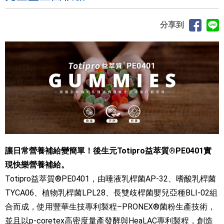
分享到
讓日常營養補給變簡單！後生元Totipro益萃質®PE0401實
現快樂營養補給。
Totipro益萃質®PE0401，由唾液乳桿菌AP-32、嗜酸乳桿菌
TYCA06、植物乳桿菌LPL28、長雙歧桿菌嬰兒亞種BLI-02組
合而成，使用豐華生技專利製程–PRONEX®菌粉生產技術，
並且以p-coretex高密度量產發酵與HeaLAC專利製程，創造