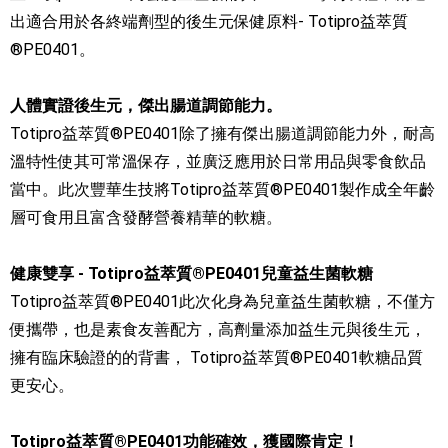
出適合用於各終端劑型的後生元保健原料- Totipro益萃質
®PE0401。
人體實證後生元，傑出腸道調節能力。
Totipro益萃質®PE0401除了擁有傑出腸道調節能力外，耐高
溫特性使其可常溫保存，並廣泛應用於日常用品與零食飲品
當中。此次豐華生技將Totipro益萃質®PE0401製作成全年齡
層可食用且富含發酵營養精華的軟糖。
健康雙享 - Totipro益萃質®PE0401兒童益生菌軟糖
Totipro益萃質®PE0401此次化身為兒童益生菌軟糖，不僅方
便攜帶，也是素食友善配方，高劑量添加益生元與後生元，
擁有臨床驗證的的背書， Totipro益萃質®PE0401軟糖品質
更安心。
Totipro益萃質®PE0401功能確效，獲國際肯定！