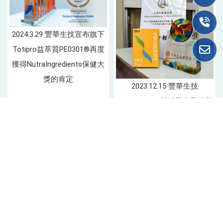
2024.3.29 豐華生技宣布旗下
Totipro益萃質PE0301®再度
獲得NutraIngredients保健大
獎的肯定
2023.12.15 豐華生技
PRONULIFE®菌粉勇奪乳酸菌
協會2023年創新產品特優大
獎
上一頁