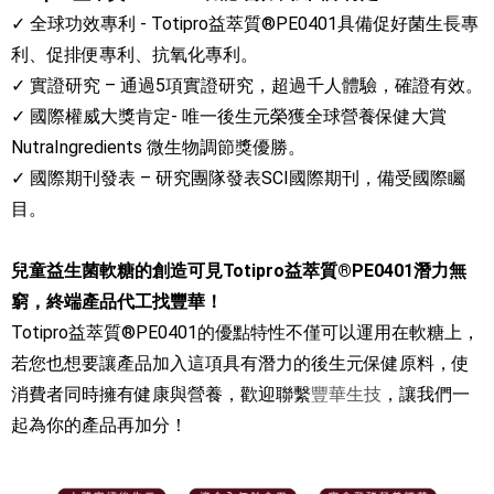
✓ 全球功效專利 - Totipro益萃質®PE0401具備促好菌生長專
利、促排便專利、抗氧化專利。
✓ 實證研究 – 通過5項實證研究，超過千人體驗，確證有效。
✓ 國際權威大獎肯定- 唯一後生元榮獲全球營養保健大賞
NutraIngredients 微生物調節獎優勝。
✓ 國際期刊發表 – 研究團隊發表SCI國際期刊，備受國際矚
目。
兒童益生菌軟糖的創造可見Totipro益萃質®PE0401潛力無
窮，終端產品代工找豐華！
Totipro益萃質®PE0401的優點特性不僅可以運用在軟糖上，
若您也想要讓產品加入這項具有潛力的後生元保健原料，使
消費者同時擁有健康與營養，歡迎聯繫
豐華生技
，讓我們一
起為你的產品再加分！