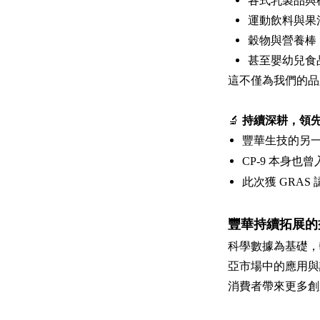
各式乳製品與
運動飲料與果
穀物與營養棒
甚至嬰幼兒食
這不僅為我們的品
🔬
持續深耕，領
豐華生技的另一益
CP-9
本身也曾
此次獲 GRA
豐華持續拓展的
科學數據為基礎，轉
亞市場中的應用與
消費者帶來更多創