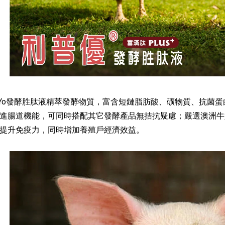
plYo發酵胜肽液精萃發酵物質，富含短鏈脂肪酸、礦物質、抗菌
進腸道機能，可同時搭配其它發酵產品無拮抗疑慮；嚴選澳洲牛
提升免疫力，同時增加養殖戶經濟效益。