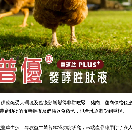
供應鏈受大環境及瘟疫影響變得非常吃緊，豬肉、雞肉價格也應
農畜動物的友善飼養及健康飲食觀念，也全球逐漸受到重視。
豐華生技，專攻益生菌各領域功能研究，末端產品應用除了在人