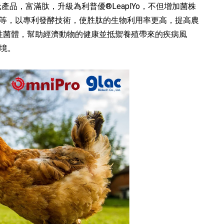
品，富滿肽，升級為利普優®LeaplYo，不但增加菌株
殖..等，以專利發酵技術，使胜肽的生物利用率更高，提高農
非活性菌體，幫助經濟動物的健康並抵禦養殖帶來的疾病風
境。