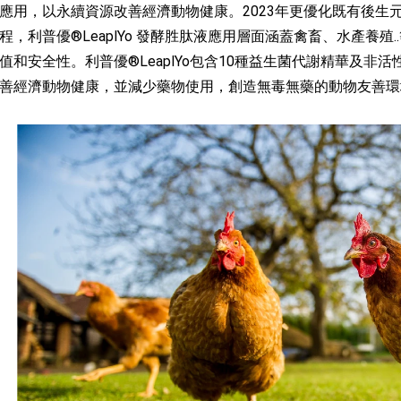
應用，以永續資源改善經濟動物健康。2023年更優化既有後生元產
程，利普優®LeaplYo 發酵胜肽液應用層面涵蓋禽畜、水產養
值和安全性。利普優®LeaplYo包含10種益生菌代謝精華及
善經濟動物健康，並減少藥物使用，創造無毒無藥的動物友善環