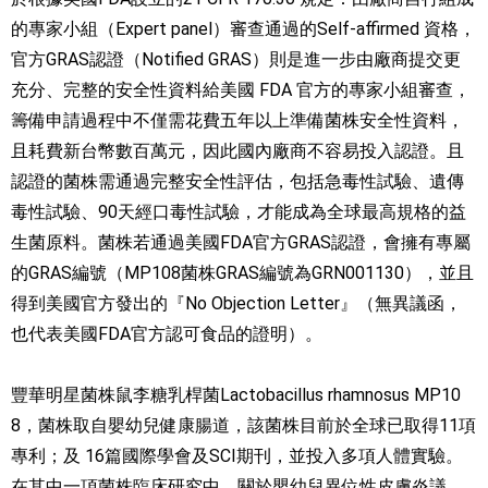
的專家小組（Expert panel）審查通過的Self-affirmed 資格，
官方GRAS認證（Notified GRAS）則是進一步由廠商提交更
充分、完整的安全性資料給美國 FDA 官方的專家小組審查，
籌備申請過程中不僅需花費五年以上準備菌株安全性資料，
且耗費新台幣數百萬元，因此國內廠商不容易投入認證。且
認證的菌株需通過完整安全性評估，包括急毒性試驗、遺傳
毒性試驗、90天經口毒性試驗，才能成為全球最高規格的益
生菌原料。菌株若通過美國FDA官方GRAS認證，會擁有專屬
的GRAS編號（MP108菌株GRAS編號為GRN001130），並且
得到美國官方發出的『No Objection Letter』（無異議函，
也代表美國FDA官方認可食品的證明）。
豐華明星菌株鼠李糖乳桿菌Lactobacillus rhamnosus MP10
8，菌株取自嬰幼兒健康腸道，該菌株目前於全球已取得11項
專利；及 16篇國際學會及SCI期刊，並投入多項人體實驗。
在其中一項菌株臨床研究中，關於嬰幼兒異位性皮膚炎議