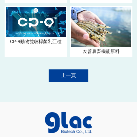
CP-9動物雙歧桿菌乳亞種
友善農畜機能原料
上一頁