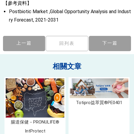
【參考資料】
Postbiotic Market ,Global Opportunity Analysis and Indust
ry Forecast, 2021-2031
上一篇
下一篇
回列表
Totipro益萃質®PE0401
腸道保健－PRONULIFE®
IntProtect