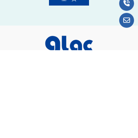
總公司＆台南廠
74442台南市新市區國際路17號4樓之2
06-589-1871