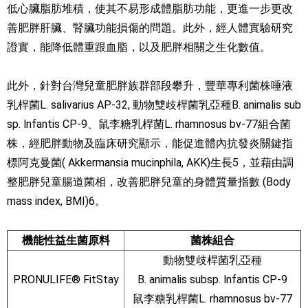
低心臟脂肪堆積，使其不易形成體脂肪功能，更進一步更改
善肥胖肝臟、腎臟功能損傷的問題。此外，經人體實驗研究
證實，能降低體重跟血脂，以及肥胖相關之生化數值。
此外，針對台灣兒童肥胖族群部段攀升，豐華專利菌株唾液
乳桿菌L. salivarius AP-32, 動物雙歧桿菌乳亞種B. animalis sub
sp. lnfantis CP-9、鼠李糖乳桿菌L. rhamnosus bv-77組合菌
株，經肥胖動物及臨床研究顯示，能促進體內抗發炎關鍵指
標阿克曼菌( Akkermansia mucinphila, AKK)生長5，並藉由調
整肥胖兒童腸道菌相，改善肥胖兒童的身體質量指數 (Body
mass index, BMI)6。
機能性益生菌原料
菌株組合
動物雙歧桿菌乳亞種
PRONULIFE® FitStay
B. animalis subsp. lnfantis CP-9
鼠李糖乳桿菌L. rhamnosus bv-77