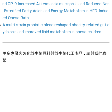
nd CP-9 Increased Akkermansia mucinphila and Reduced Non
-Esterified Fatty Acids and Energy Metabolism in HFD-Induc
ed Obese Rats
A multi-strain probiotic blend reshaped obesity-related gut d
ysbiosis and improved lipid metabolism in obese children
更多專屬客製化益生菌原料與益生菌代工產品，請與我們聯
繫