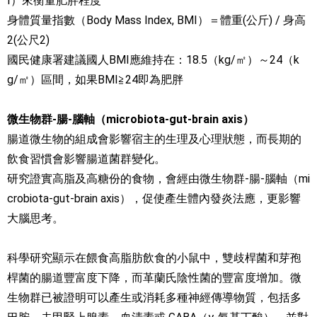
I）來衡量肥胖程度
身體質量指數（Body Mass Index, BMI）＝體重(公斤) / 身高
2(公尺2)
國民健康署建議國人BMI應維持在：18.5（kg/㎡）～24（k
g/㎡）區間，如果BMI≧24即為肥胖
微生物群-腸-腦軸（microbiota-gut-brain axis）
腸道微生物的組成會影響宿主的生理及心理狀態，而長期的
飲食習慣會影響腸道菌群變化。
研究證實高脂及高糖份的食物，會經由微生物群-腸-腦軸（mi
crobiota-gut-brain axis），促使產生體內發炎法應，更影響
大腦思考。
科學研究顯示在餵食高脂肪飲食的小鼠中，雙歧桿菌和芽孢
桿菌的腸道豐富度下降，而革蘭氏陰性菌的豐富度增加。微
生物群已被證明可以產生或消耗多種神經傳導物質，包括多