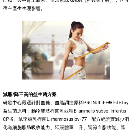
巴胺、去甲腎上腺素、血清素或 GABA（γ-氨基丁酸），並對
宿主產生生理影響。
減脂/降三高的益生菌方案
研發中心嚴選針對血糖、血脂調控原料PRONULIFE® FitStay
益生菌原料：動物雙歧桿菌乳亞種B. animalis subsp. lnfantis
CP-9、鼠李糖乳桿菌L. rhamnosus bv-77，配方經證實減少消
化道細胞脂肪吸收能力、延緩體重上升、調節血脂功能、降