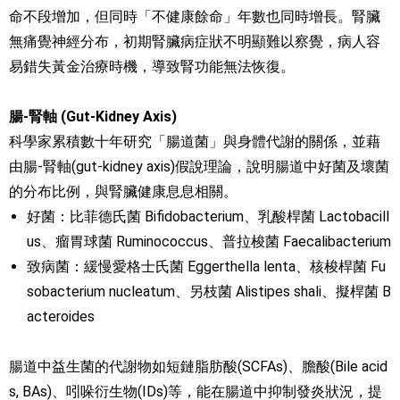
命不段增加，但同時「不健康餘命」年數也同時增長。腎臟
無痛覺神經分布，初期腎臟病症狀不明顯難以察覺，病人容
易錯失黃金治療時機，導致腎功能無法恢復。
腸-腎軸 (Gut-Kidney Axis)
科學家累積數十年研究「腸道菌」與身體代謝的關係，並藉
由腸-腎軸(gut-kidney axis)假說理論，說明腸道中好菌及壞菌
的分布比例，與腎臟健康息息相關。
好菌：比菲德氏菌 Bifidobacterium、乳酸桿菌 Lactobacill
us、瘤胃球菌 Ruminococcus、普拉梭菌 Faecalibacterium
致病菌：緩慢愛格士氏菌 Eggerthella lenta、核梭桿菌 Fu
sobacterium nucleatum、另枝菌 Alistipes shali、擬桿菌 B
acteroides
腸道中益生菌的代謝物如短鏈脂肪酸(SCFAs)、膽酸(Bile acid
s, BAs)、吲哚衍生物(IDs)等，能在腸道中抑制發炎狀況，提