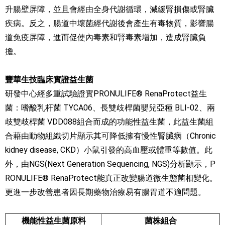
升腸壁屏障，並且會經由全身代謝循環，減緩腎損傷或腎臟
疾病。反之，腸道中壞菌經代謝後會產生有毒物質，影響腸
道免疫屏障，進而促使內毒素和腎毒素增加，造成腎臟負
擔。
豐華生技臨床實證益生菌
研發中心經多重試驗證實PRONULIFE® RenaProtect益生
菌：嗜酸乳杆菌 TYCA06、長雙歧桿菌嬰兒亞種 BLI-02、兩
歧雙歧桿菌 VDD088組合而成的功能性益生菌，此益生菌組
合藉由動物組織切片顯示其可降低擁有慢性腎臟病（Chronic
kidney disease, CKD）小鼠引發的高血壓或體重等數值。此
外，由NGS(Next Generation Sequencing, NGS)分析顯示，P
RONULIFE® RenaProtect能真正改變腸道微生態菌相變化。
更進一步改善患者因長期藥物治療易有腸胃道不適問題。
機能性益生菌原料
菌株組合