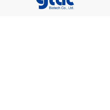
總公司＆台南廠
74442台南市新市區國際路17號4樓之2
06-589-1871
台南辦公室
74445
台南市新市區三民街139號1樓
06-589-1876
嘉義廠
62158嘉義縣民雄工業區新生街10號