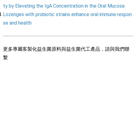
ty by Elevating the IgA Concentration in the Oral Mucosa
Lozenges with probiotic strains enhance oral immune respon
se and health
更多專屬客製化益生菌原料與益生菌代工產品，請與我們聯
繫