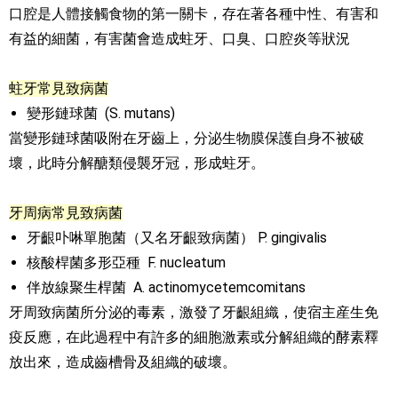
口腔是人體接觸食物的第一關卡，存在著各種中性、有害和
有益的細菌，有害菌會造成蛀牙、口臭、口腔炎等狀況
蛀牙常見致病菌
變形鏈球菌 (S. mutans)
當變形鏈球菌吸附在牙齒上，分泌生物膜保護自身不被破
壞，此時分解醣類侵襲牙冠，形成蛀牙。
牙周病常見致病菌
牙齦卟啉單胞菌（又名牙齦致病菌） P. gingivalis
核酸桿菌多形亞種 F. nucleatum
伴放線聚生桿菌 A. actinomycetemcomitans
牙周致病菌所分泌的毒素，激發了牙齦組織，使宿主産生免
疫反應，在此過程中有許多的細胞激素或分解組織的酵素釋
放出來，造成齒槽骨及組織的破壞。