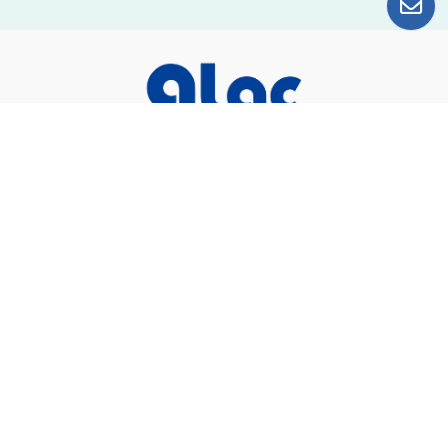
總公司＆台南廠
74442台南市新市區國際路17號4樓之2
06-589-1871
台南辦公室
74445
台南市新市區三民街139號1樓