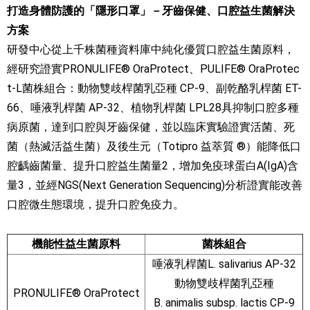
打造身體防護的「隱形口罩」－牙齒保健、口腔益生菌解決
方案
研發中心從上千株菌種資料庫中純化優質口腔益生菌原料，
經研究證實PRONULIFE® OraProtect、PULIFE® OraProtec
t-L菌株組合：動物雙歧桿菌乳亞種 CP-9、副乾酪乳桿菌 ET-
66、唾液乳桿菌 AP-32、植物乳桿菌 LPL28具抑制口腔多種
病原菌，達到口腔與牙齒保健，並以臨床實驗證實活菌、死
菌（熱滅活益生菌）及後生元（Totipro 益萃質 ®）能降低口
腔齲齒菌量、提升口腔益生菌量2，增加免疫球蛋白A(IgA)含
量3，並經NGS(Next Generation Sequencing)分析證實能改善
口腔微生態環境，提升口腔免疫力。
機能性益生菌原料
菌株組合
唾液乳桿菌L. salivarius AP-32
動物雙歧桿菌乳亞種
PRONULIFE® OraProtect
B. animalis subsp. lactis CP-9