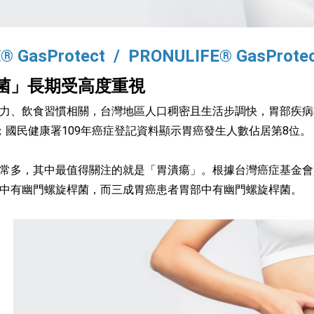
® GasProtect / PRONULIFE® GasProte
菌」長期受高度重視
力、飲食習慣相關，台灣地區人口稠密且生活步調快，胃部疾病
；國民健康署109年癌症登記資料顯示胃癌發生人數佔居第8位。
常多，其中最值得關注的就是「胃潰瘍」。根據台灣癌症基金會
中有幽門螺旋桿菌，而三成胃癌患者胃部中有幽門螺旋桿菌。