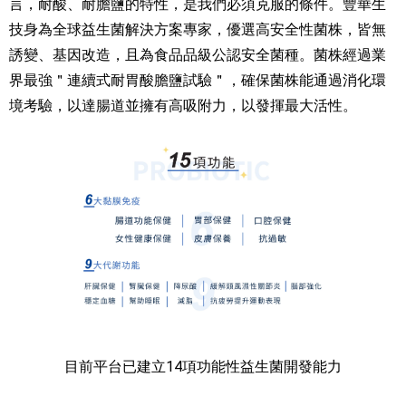
言，耐酸、耐膽鹽的特性，是我們必須克服的條件。豐華生
技身為全球益生菌解決方案專家，優選高安全性菌株，皆無
誘變、基因改造，且為食品品級公認安全菌種。菌株經過業
界最強＂連續式耐胃酸膽鹽試驗＂，確保菌株能通過消化環
境考驗，以達腸道並擁有高吸附力，以發揮最大活性。
目前平台已建立14項功能性益生菌開發能力