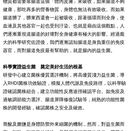
物質都需要靠腸道這個「體內皮膚」來吸收，如果腸道不夠
健康，那吃再多的營養物質，身體也無法有效吸收。而如果
腸道髒了，髒東西還會一起被吸收，跟著循環而到全身，使
血液及其他器官一起也受到汙染。也就是藉由這個觀點，人
們逐漸重視道腸道的好壞對全身健康有極大的影響。經過龐
大的科學研究佐證後，我們逐漸認知腸道是身負重任的免疫
器官，而對腸道免疫最有幫助的，就是腸內的益生菌。
科學實證益生菌 奠定美好生活的根基
研發中心建立菌株優質選評機制，將高優質淺力益生菌，導
入RHDI菌株功效驗證，模擬人體代謝及免疫路徑，以科學驗
證確認菌株組合，建立功能性反應途徑確認平台。如免疫及
過敏調節能力選評、腸道屏障修復試驗等，純熟的功能性菌
株的開發經驗，確認菌株之安全及確效。
胃酸及膽鹽是身體防禦外來細菌的機制，然而，對益生菌而