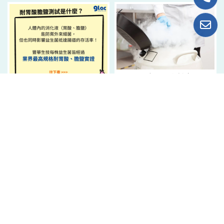
獨立種源資料庫
耐胃酸、耐膽鹽測試
上一頁