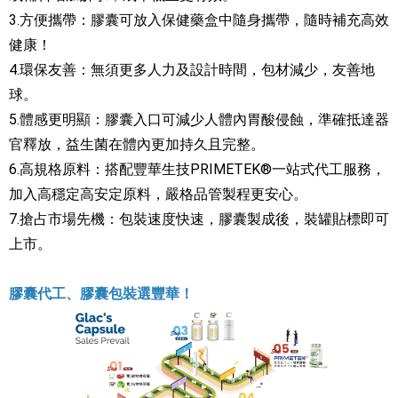
3.方便攜帶：膠囊可放入保健藥盒中隨身攜帶，隨時補充高效
健康！
4.環保友善：無須更多人力及設計時間，包材減少，友善地
球。
5.體感更明顯：膠囊入口可減少人體內胃酸侵蝕，準確抵達器
官釋放，益生菌在體內更加持久且完整。
6.高規格原料：搭配豐華生技PRIMETEK®一站式代工服務，
加入高穩定高安定原料，嚴格品管製程更安心。
7.搶占市場先機：包裝速度快速，膠囊製成後，裝罐貼標即可
上市。
膠囊代工、膠囊包裝選豐華！