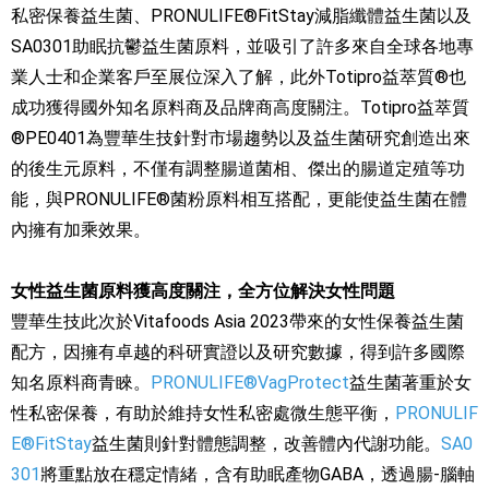
私密保養益生菌、PRONULIFE®FitStay減脂纖體益生菌以及
SA0301助眠抗鬱益生菌原料，並吸引了許多來自全球各地專
業人士和企業客戶至展位深入了解，此外Totipro益萃質®也
成功獲得國外知名原料商及品牌商高度關注。Totipro益萃質
®PE0401為豐華生技針對市場趨勢以及益生菌研究創造出來
的後生元原料，不僅有調整腸道菌相、傑出的腸道定殖等功
能，與PRONULIFE®菌粉原料相互搭配，更能使益生菌在體
內擁有加乘效果。
女性益生菌原料獲高度關注，全方位解決女性問題
豐華生技此次於Vitafoods Asia 2023帶來的女性保養益生菌
配方，因擁有卓越的科研實證以及研究數據，得到許多國際
知名原料商青睞。
PRONULIFE®VagProtect
益生菌著重於女
性私密保養，有助於維持女性私密處微生態平衡，
PRONULIF
E®FitStay
益生菌則針對體態調整，改善體內代謝功能。
SA0
301
將重點放在穩定情緒，含有助眠產物GABA，透過腸-腦軸