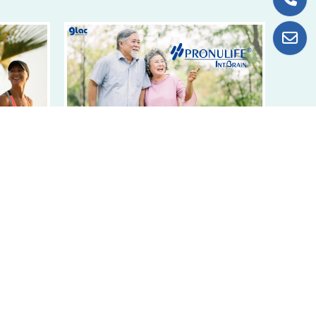
2024.07.23 亞洲生技大展 豐華生技展出劃
fenergy
世代益生菌技術與腦部益生菌原料
健新星代表！