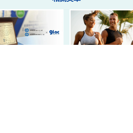
.28 豐華生技PRONULIFE益生菌 在
保養領域 深受韓國市場青睞
2023.9.12 豐華生技運動益生菌Ef
躋身PRONULIFE®，運動保
上一頁