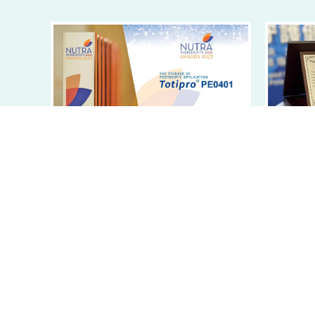
2023.6
2023.11.24 豐華生技「Totipro 益萃質
疫情後
®PE0401」榮獲NutraIngredients國際肯
定！